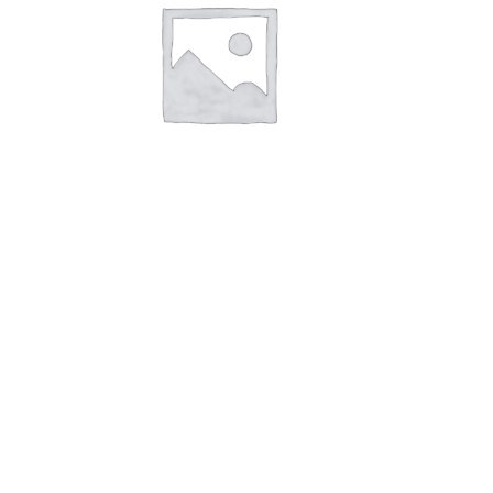
Стойка 2,0м
Rated
0
out of 5
₽
200
Add to cart
Buy Now
Обратная связь
Чтобы арендовать опалубку, выполните следующие действия:
1. Определите свои требования: оцените размер, тип и
количество опалубки, необходимой для вашего проекта.