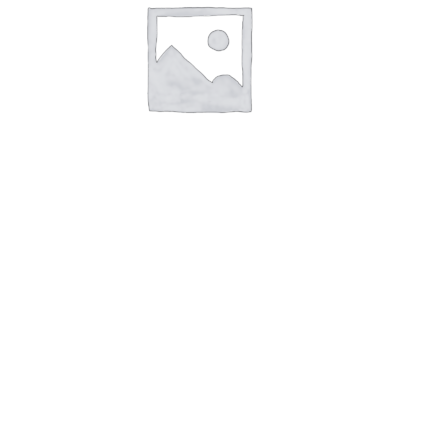
Стойка 2,0м
Rated
0
out of 5
₽
200
Add to cart
Buy Now
Обратная связь
Чтобы арендовать опалубку, выполните следующие действия:
1. Определите свои требования: оцените размер, тип и
количество опалубки, необходимой для вашего проекта.