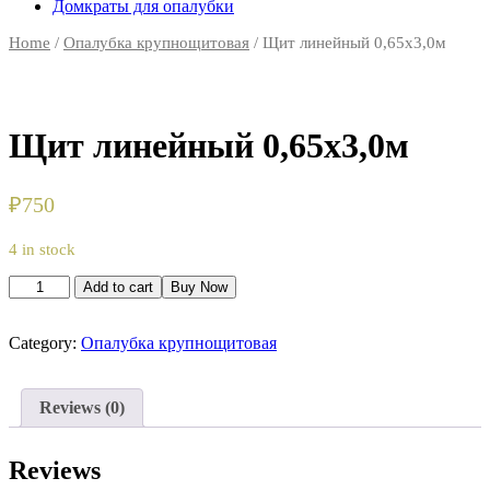
Домкраты для опалубки
Home
/
Опалубка крупнощитовая
/ Щит линейный 0,65х3,0м
Щит линейный 0,65х3,0м
₽
750
4 in stock
Щит
Add to cart
Buy Now
линейный
0,65х3,0м
quantity
Category:
Опалубка крупнощитовая
Reviews (0)
Reviews