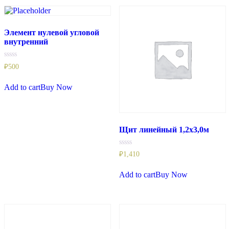
Элемент нулевой угловой
внутренний
Rated
₽
500
0
out
of
Add to cart
Buy Now
5
Щит линейный 1,2х3,0м
Rated
₽
1,410
0
out
of
Add to cart
Buy Now
5