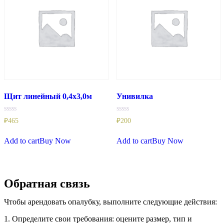
Щит линейный 0,4х3,0м
Унивилка
Rated
Rated
₽
465
₽
200
0
0
out
out
of
of
Add to cart
Buy Now
Add to cart
Buy Now
5
5
Обратная связь
Чтобы арендовать опалубку, выполните следующие действия:
1. Определите свои требования: оцените размер, тип и