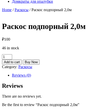
Домкраты для опалубки
Home
/
Раскосы
/ Раскос подпорный 2,0м
Раскос подпорный 2,0м
₽
100
46 in stock
Раскос
подпорный
Add to cart
Buy Now
2,0м
Category:
Раскосы
quantity
Reviews (0)
Reviews
There are no reviews yet.
Be the first to review “Раскос подпорный 2,0м”