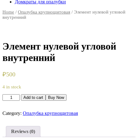
Домкраты для опалубки
Home
/
Опалубка крупнощитовая
/ Элемент нулевой угловой
внутренний
Элемент нулевой угловой
внутренний
₽
500
4 in stock
Элемент
Add to cart
Buy Now
нулевой
угловой
внутренний
Category:
Опалубка крупнощитовая
quantity
Reviews (0)