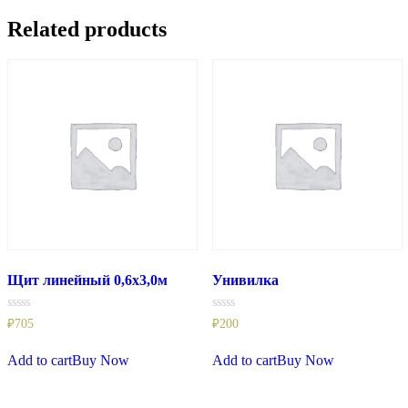
Related products
Щит линейный 0,6х3,0м
Унивилка
Rated
Rated
₽
705
₽
200
0
0
out
out
of
of
Add to cart
Buy Now
Add to cart
Buy Now
5
5