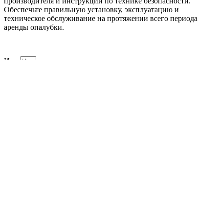
производителя и инструкции по технике безопасности.
Обеспечьте правильную установку, эксплуатацию и
техническое обслуживание на протяжении всего периода
аренды опалубки.
Имя
Email
Телефон
Отправить
ArenadaOpalubki52.ru
Site Links
promo.nnov@yandex.ru
+7(915) 958-73-28
г. Нижний Новгород, улица Родионова 169а
Мы в соц сетях
Vk