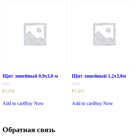
Щит линейный 0,9х3,0 м
Щит линейный 1,2х3,0м
Rated
Rated
₽
1,050
₽
1,410
0
0
out
out
of
of
Add to cart
Buy Now
Add to cart
Buy Now
5
5
Обратная связь